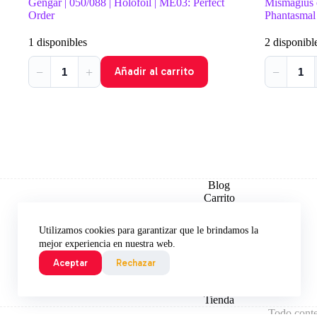
precio
precio
prec
prec
Gengar | 050/088 | Holofoil | ME03: Perfect
Mismagius e
original
actual
origi
actua
Order
Phantasmal
era:
es:
era:
es:
$ 2.200.
$ 2.000.
$ 2.
$ 2.
1 disponibles
2 disponibl
−
+
−
Añadir al carrito
Blog
Carrito
Checkout
Contacto
Utilizamos cookies para garantizar que le brindamos la
Explorar por Set
mejor experiencia en nuestra web.
Inicio
Mi Cuenta
Aceptar
Rechazar
Promociones y Descuentos
Términos y Condiciones
Tienda
Todo conte