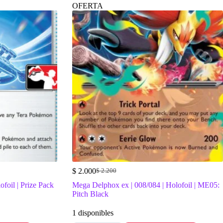
OFERTA
$
2.000
$
2.200
El
El
precio
precio
ofoil | Prize Pack
Mega Delphox ex | 008/084 | Holofoil | ME05:
original
actual
Pitch Black
era:
es:
$ 2.200.
$ 2.000.
1 disponibles