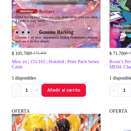
$
105.700
$
71.700
$
175.400
$
7
El
El
El
El
precio
precio
pre
pre
Mew ex | 151/165 | Holofoil | Prize Pack Series
Roxie’s Per
original
actual
orig
act
Cards
ME04: Chao
era:
es:
era:
es:
$ 175.400.
$ 105.700.
$ 7
$ 7
1 disponibles
1 disponibl
−
+
−
Añadir al carrito
OFERTA
OFERTA