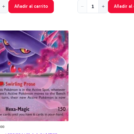
+
−
+
Añadir al carrito
Añadir al 
200