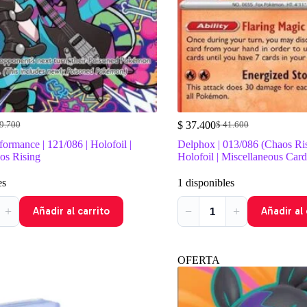
$
37.400
9.700
$
41.600
El
El
cio
cio
precio
precio
formance | 121/086 | Holofoil |
Delphox | 013/086 (Chaos Ris
inal
ual
original
actual
s Rising
Holofoil | Miscellaneous Car
era:
es:
9.700.
1.700.
$ 41.600.
$ 37.400.
es
1 disponibles
+
−
+
Añadir al carrito
Añadir al 
OFERTA