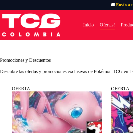
🚚
Envío a 
Saltar
al
contenido
Inicio
Ofertas!
Produc
Promociones y Descuentos
Descubre las ofertas y promociones exclusivas de Pokémon TCG en TCG
OFERTA
OFERTA