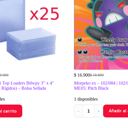
$
16.900
0.000
$
18.800
El
El
cio
cio
precio
precio
5 Top Loaders Btlwpy 3″ x 4″
Morpeko ex – 102/084 | 102/08
inal
ual
original
actual
s Rígidos) – Bolsa Sellada
ME05: Pitch Black
era:
es:
0.000.
7.000.
$ 18.800.
$ 16.900.
les
1 disponibles
−
+
Añadir al 
l carrito