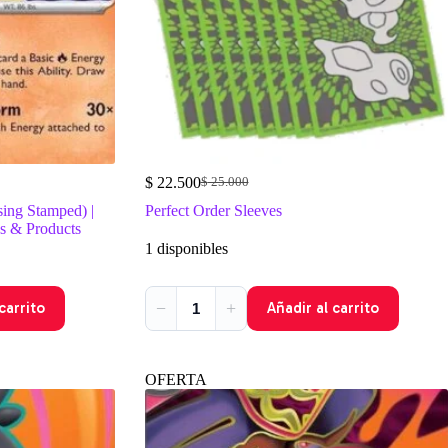
$
22.500
$
25.000
El
El
precio
precio
ing Stamped) |
Perfect Order Sleeves
original
actual
ds & Products
era:
es:
1 disponibles
$ 25.000.
$ 22.500.
−
+
carrito
Añadir al carrito
OFERTA