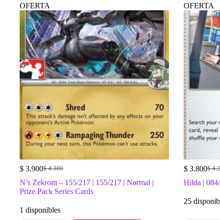
OFERTA
OFERTA
$
3.900
$
3.800
$
4.300
$
4.
El
El
El
El
precio
precio
prec
prec
N’s Zekrom – 155/217 | 155/217 | Normal |
Hilda | 084
original
actual
origi
actua
Prize Pack Series Cards
era:
es:
era:
es:
25 disponib
$ 4.300.
$ 3.900.
$ 4.
$ 3.
1 disponibles