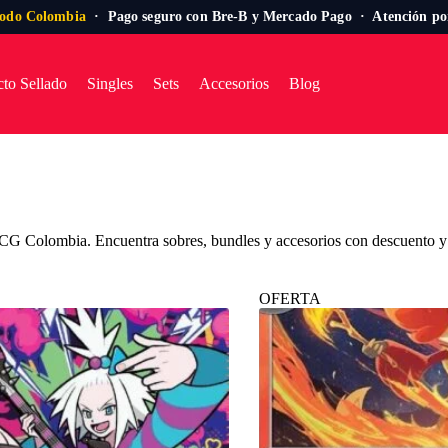
todo Colombia
· Pago seguro con Bre-B y Mercado Pago · Atención p
to Sellado
Singles
Sets
Accesorios
Blog
 Colombia. Encuentra sobres, bundles y accesorios con descuento y am
OFERTA