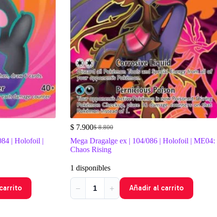
$
7.900
$
8.800
El
El
precio
precio
4 | Holofoil |
Mega Dragalge ex | 104/086 | Holofoil | ME04:
original
actual
Chaos Rising
era:
es:
$ 8.800.
$ 7.900.
1 disponibles
−
+
carrito
Añadir al carrito