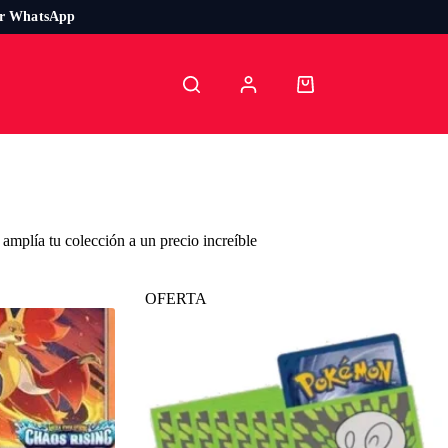
or WhatsApp
Carro
de
compra
plía tu colección a un precio increíble
OFERTA