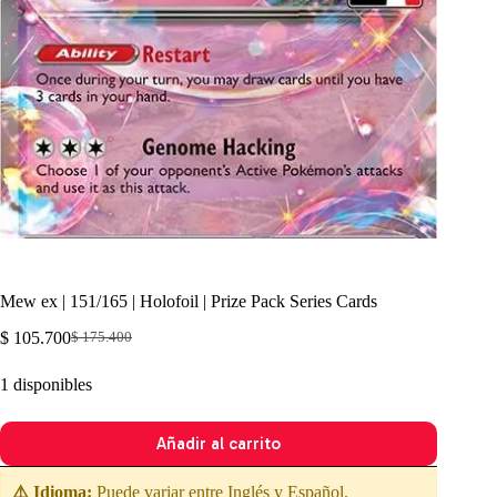
Mew ex | 151/165 | Holofoil | Prize Pack Series Cards
$
105.700
$
175.400
El
El
precio
precio
1 disponibles
original
actual
era:
es:
$ 175.400.
$ 105.700.
Añadir al carrito
⚠️ Idioma:
Puede variar entre Inglés y Español.