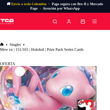
🚚
Envío a todo Colombia
· Pago seguro con Bre-B y Mercado
Pago · Atención por WhatsApp
Saltar
al
Carro
contenido
de
compra
Singles
Inicio
Mew ex | 151/165 | Holofoil | Prize Pack Series Cards
OFERTA