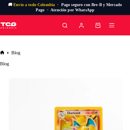
🚚
Envío a todo Colombia
· Pago seguro con Bre-B y Mercado
Pago · Atención por WhatsApp
Saltar
al
Carro
contenido
de
compra
Blog
Inicio
Blog