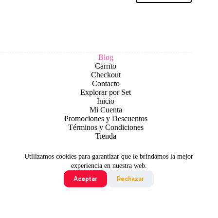
Blog
Carrito
Checkout
Contacto
Explorar por Set
Inicio
Mi Cuenta
Promociones y Descuentos
Términos y Condiciones
Tienda
Utilizamos cookies para garantizar que le brindamos la mejor
experiencia en nuestra web.
Aceptar
Rechazar
Todo contenido original es sujeto de Copyright © 2026 TCG
Colombia
©2024 Pokémon. ©1995 - 2024 Nintendo/Creatures
Inc./GAME FREAK inc. TM, ®Nintendo.