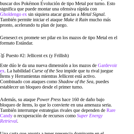
buscar dos Pokémon Evolución de tipo Metal por turno. Esto
significa que puede montar una ofensiva rápida con
Gholdengo ex
sin siquiera atacar gracias a
Metal Signal
.
También permite iniciar el ataque
Make it Rain
mucho más
pronto, acelerando tu plan de juego.
Genesect ex promete ser pilar en los mazos de tipo Metal en el
formato Estándar.
🥈 Puesto #2: Jellicent ex (y Frillish)
Este dúo le da una nueva dimensión a los mazos de
Gardevoir
ex
. La habilidad
Curse of the Sea
impide que tu rival juegue
Ítems y Herramientas mientras Jellicent está activo.
Combinado con ataques como
Shadow of the Sea
, puedes
establecer un bloqueo desde el primer turno.
Además, su ataque
Power Press
hace 160 de daño bajo
bloqueo de ítems, lo que lo convierte en una amenaza seria.
También interrumpe estrategias rivales que dependen de
Rare
Candy
o recuperación de recursos como
Super Energy
Retrieval
.
Una carta que apunta a tener presencia dominante en el