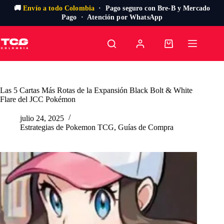
🚚
Envío a todo Colombia
· Pago seguro con Bre-B y Mercado
Pago · Atención por WhatsApp
Saltar
al
Carro
contenido
de
compra
Las 5 Cartas Más Rotas de la Expansión Black Bolt & White
Flare del JCC Pokémon
julio 24, 2025
Estrategias de Pokemon TCG
,
Guías de Compra