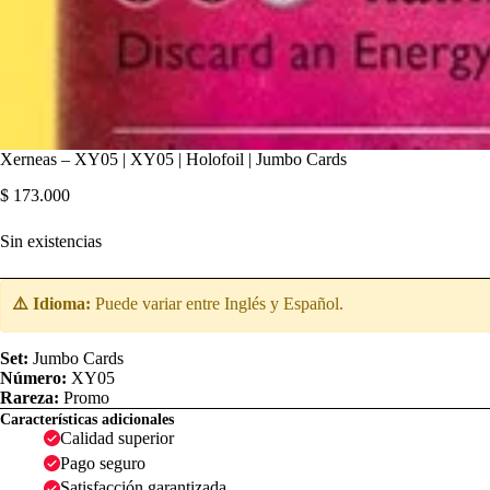
Xerneas – XY05 | XY05 | Holofoil | Jumbo Cards
$
173.000
Sin existencias
⚠️ Idioma:
Puede variar entre Inglés y Español.
Set:
Jumbo Cards
Número:
XY05
Rareza:
Promo
Características adicionales
Calidad superior
Pago seguro
Satisfacción garantizada