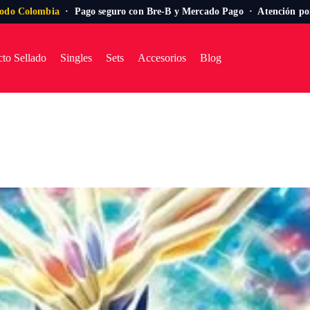
todo Colombia
· Pago seguro con Bre-B y Mercado Pago · Atención p
to Sellado
Singles
Sets
Accesorios
Blog