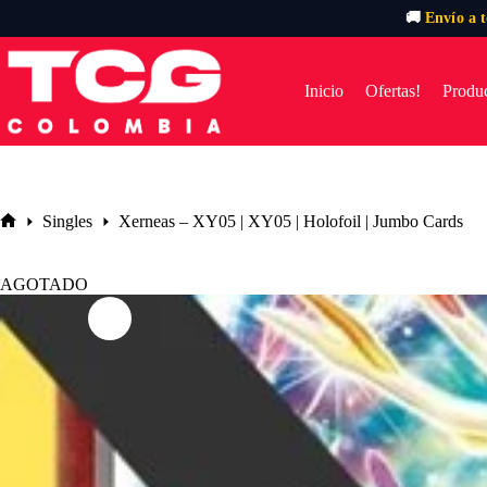
🚚
Envío a 
Saltar
al
contenido
Inicio
Ofertas!
Produc
Singles
Xerneas – XY05 | XY05 | Holofoil | Jumbo Cards
Inicio
AGOTADO