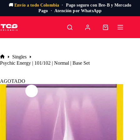
🚚
Envío a todo Colombia
· Pago seguro con Bre-B y Mercado
Pago · Atención por WhatsApp
Saltar
al
Carro
contenido
de
compra
Singles
Inicio
Psychic Energy | 101/102 | Normal | Base Set
AGOTADO