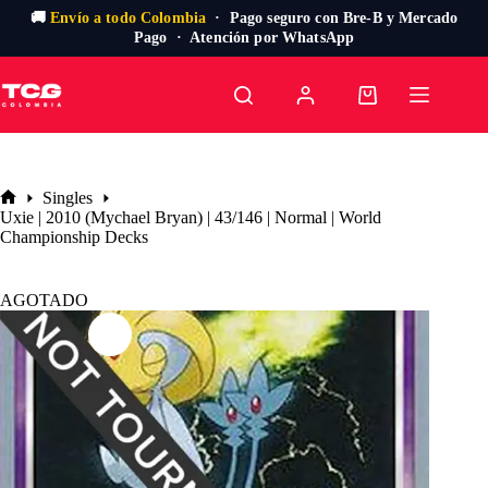
🚚
Envío a todo Colombia
· Pago seguro con Bre-B y Mercado
Pago · Atención por WhatsApp
Saltar
al
Carro
contenido
de
compra
Singles
Inicio
Uxie | 2010 (Mychael Bryan) | 43/146 | Normal | World
Championship Decks
AGOTADO