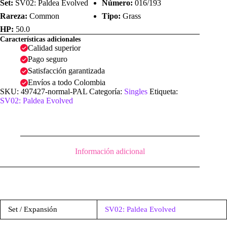
Set:
SV02: Paldea Evolved
Número:
016/193
Rareza:
Common
Tipo:
Grass
HP:
50.0
Características adicionales
Calidad superior
Pago seguro
Satisfacción garantizada
Envíos a todo Colombia
SKU:
497427-normal-PAL
Categoría:
Singles
Etiqueta:
SV02: Paldea Evolved
Información adicional
Set / Expansión
SV02: Paldea Evolved