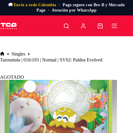
🚚
Envío a todo Colombia
· Pago seguro con Bre-B y Mercado
Pago · Atención por WhatsApp
Saltar
al
Carro
contenido
de
compra
Singles
Inicio
Tarountula | 016/193 | Normal | SV02: Paldea Evolved
AGOTADO