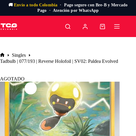
🚚
Envío a todo Colombia
· Pago seguro con Bre-B y Mercado
Pago · Atención por WhatsApp
Saltar
al
Carro
contenido
de
compra
Singles
Inicio
Tadbulb | 077/193 | Reverse Holofoil | SV02: Paldea Evolved
AGOTADO