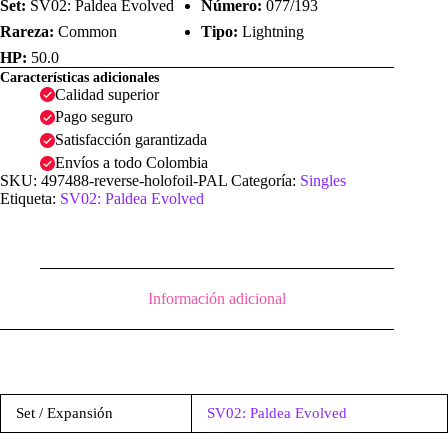
Set:
SV02: Paldea Evolved
Número:
077/193
Rareza:
Common
Tipo:
Lightning
HP:
50.0
Características adicionales
Calidad superior
Pago seguro
Satisfacción garantizada
Envíos a todo Colombia
SKU:
497488-reverse-holofoil-PAL
Categoría:
Singles
Etiqueta:
SV02: Paldea Evolved
Información adicional
Set / Expansión
SV02: Paldea Evolved