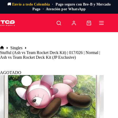
🚚
Envío a todo Colombia
· Pago seguro con Bre-B y Mercado
Pago · Atención por WhatsApp
Saltar
al
Carro
contenido
de
compra
Singles
Inicio
Stufful (Ash vs Team Rocket Deck Kit) | 017/026 | Normal |
Ash vs Team Rocket Deck Kit (JP Exclusive)
AGOTADO