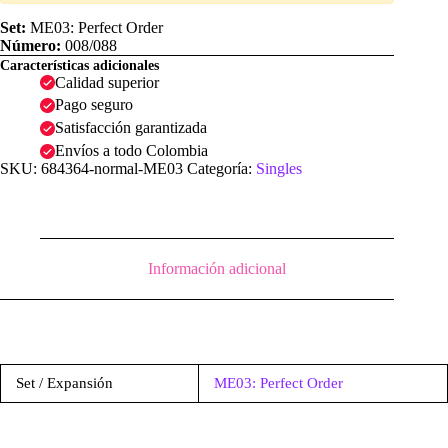
|
ME03:
Set:
ME03: Perfect Order
Perfect
Número:
008/088
Order
Características adicionales
cantidad
Calidad superior
Pago seguro
Satisfacción garantizada
Envíos a todo Colombia
SKU:
684364-normal-ME03
Categoría:
Singles
Información adicional
Set / Expansión
ME03: Perfect Order