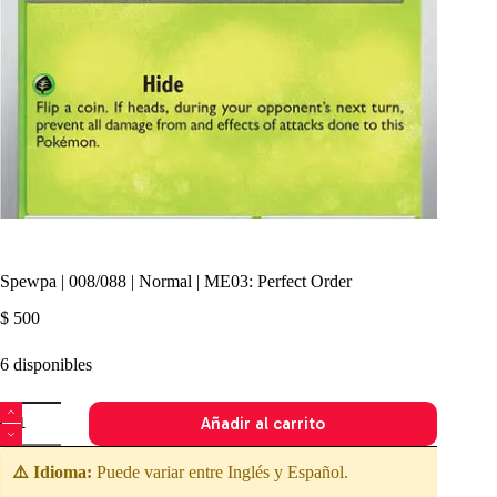
Spewpa | 008/088 | Normal | ME03: Perfect Order
$
500
6 disponibles
Spewpa
Añadir al carrito
|
008/088
|
⚠️ Idioma:
Puede variar entre Inglés y Español.
Normal