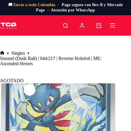
🚚
Envío a todo Colombia
· Pago seguro con Bre-B y Mercado
Pago · Atención por WhatsApp
Saltar
al
Carro
contenido
de
compra
Singles
Inicio
Sneasel (Dusk Ball) | 044/217 | Reverse Holofoil | ME:
Ascended Heroes
AGOTADO