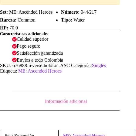
Set:
ME: Ascended Heroes
Número:
044/217
Rareza:
Common
Tipo:
Water
HP:
70.0
Características adicionales
Calidad superior
Pago seguro
Satisfacción garantizada
Envíos a todo Colombia
SKU:
676888-reverse-holofoil-ASC
Categoría:
Singles
Etiqueta:
ME: Ascended Heroes
Información adicional
Set / Expansión
ME: Ascended Heroes