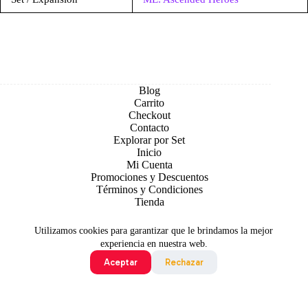
Blog
Carrito
Checkout
Contacto
Explorar por Set
Inicio
Mi Cuenta
Promociones y Descuentos
Términos y Condiciones
Tienda
Utilizamos cookies para garantizar que le brindamos la mejor
experiencia en nuestra web.
Aceptar
Rechazar
Todo contenido original es sujeto de Copyright © 2026 TCG
Colombia
©2024 Pokémon. ©1995 - 2024 Nintendo/Creatures