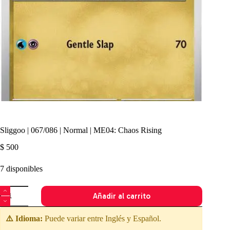
Sliggoo | 067/086 | Normal | ME04: Chaos Rising
$
500
7 disponibles
Sliggoo
Añadir al carrito
|
067/086
|
⚠️ Idioma:
Puede variar entre Inglés y Español.
Normal