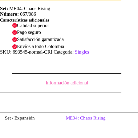
|
ME04:
Set:
ME04: Chaos Rising
Chaos
Número:
067/086
Rising
Características adicionales
cantidad
Calidad superior
Pago seguro
Satisfacción garantizada
Envíos a todo Colombia
SKU:
693545-normal-CRI
Categoría:
Singles
Información adicional
Set / Expansión
ME04: Chaos Rising