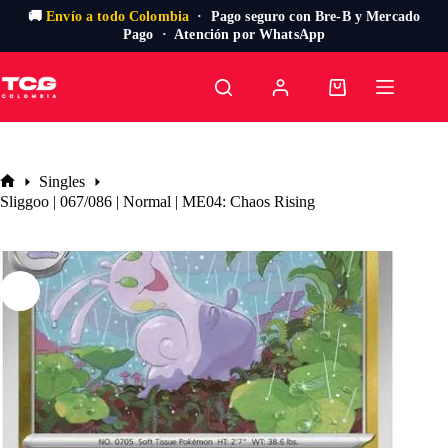
🚚
Envío a todo Colombia
· Pago seguro con Bre-B y Mercado
Pago · Atención por WhatsApp
Saltar
al
Carro
contenido
de
compra
Singles
Inicio
Sliggoo | 067/086 | Normal | ME04: Chaos Rising