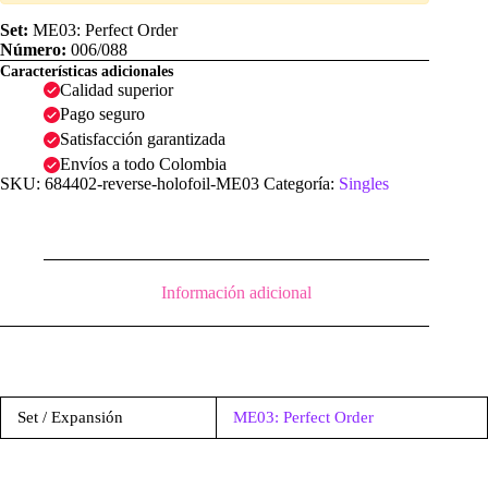
Holofoil
|
Set:
ME03: Perfect Order
ME03:
Número:
006/088
Perfect
Características adicionales
Order
Calidad superior
cantidad
Pago seguro
Satisfacción garantizada
Envíos a todo Colombia
SKU:
684402-reverse-holofoil-ME03
Categoría:
Singles
Información adicional
Set / Expansión
ME03: Perfect Order