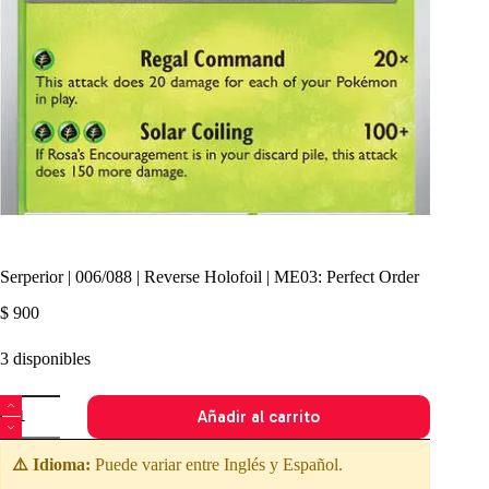
Serperior | 006/088 | Reverse Holofoil | ME03: Perfect Order
$
900
3 disponibles
Serperior
Añadir al carrito
|
006/088
|
⚠️ Idioma:
Puede variar entre Inglés y Español.
Reverse