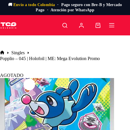
🚚
Envío a todo Colombia
· Pago seguro con Bre-B y Mercado
Pago · Atención por WhatsApp
Saltar
al
Carro
contenido
de
compra
Singles
Inicio
Popplio – 045 | Holofoil | ME: Mega Evolution Promo
AGOTADO