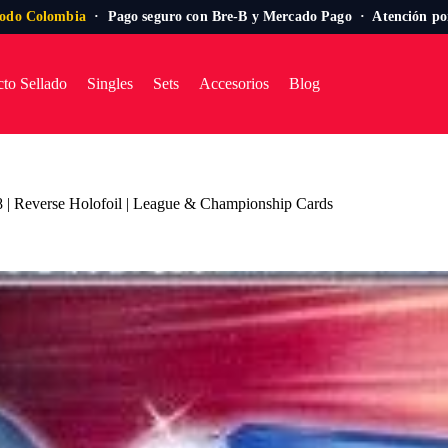
todo Colombia
· Pago seguro con Bre-B y Mercado Pago · Atención p
to Sellado
Singles
Sets
Accesorios
Blog
8 | Reverse Holofoil | League & Championship Cards