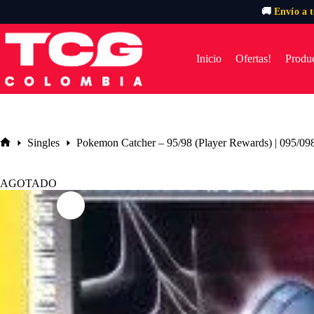
🚚
Envío a 
Saltar
al
contenido
Inicio
Ofertas!
Produc
Singles
Pokemon Catcher – 95/98 (Player Rewards) | 095/09
Inicio
AGOTADO