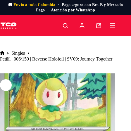
🚚
Envío a todo Colombia
· Pago seguro con Bre-B y Mercado
Pago · Atención por WhatsApp
Saltar
al
Carro
contenido
de
compra
Singles
Inicio
Petilil | 006/159 | Reverse Holofoil | SV09: Journey Together