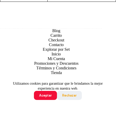
Blog
Carrito
Checkout
Contacto
Explorar por Set
Inicio
Mi Cuenta
Promociones y Descuentos
Términos y Condiciones
Tienda
Utilizamos cookies para garantizar que le brindamos la mejor
experiencia en nuestra web.
Aceptar
Rechazar
Todo contenido original es sujeto de Copyright © 2026 TCG
Colombia
©2024 Pokémon. ©1995 - 2024 Nintendo/Creatures