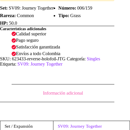
Set:
SV09: Journey Together
Número:
006/159
Rareza:
Common
Tipo:
Grass
HP:
50.0
Características adicionales
Calidad superior
Pago seguro
Satisfacción garantizada
Envíos a todo Colombia
SKU:
623433-reverse-holofoil-JTG
Categoría:
Singles
Etiqueta:
SV09: Journey Together
Información adicional
Set / Expansión
SV09: Journey Together