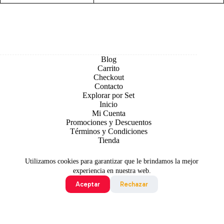
Blog
Carrito
Checkout
Contacto
Explorar por Set
Inicio
Mi Cuenta
Promociones y Descuentos
Términos y Condiciones
Tienda
Utilizamos cookies para garantizar que le brindamos la mejor
experiencia en nuestra web.
Aceptar
Rechazar
Todo contenido original es sujeto de Copyright © 2026 TCG
Colombia
©2024 Pokémon. ©1995 - 2024 Nintendo/Creatures