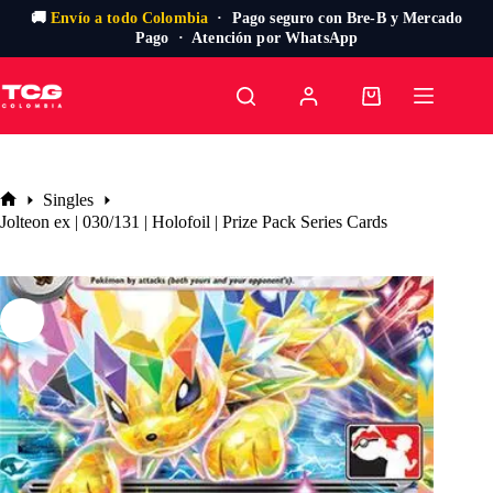
🚚
Envío a todo Colombia
· Pago seguro con Bre-B y Mercado
Pago · Atención por WhatsApp
Saltar
al
Carro
contenido
de
compra
Singles
Inicio
Jolteon ex | 030/131 | Holofoil | Prize Pack Series Cards