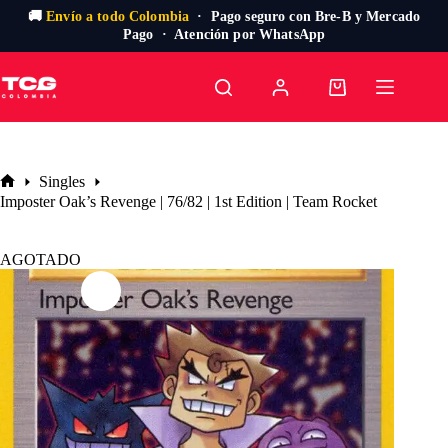
🚚
Envío a todo Colombia
· Pago seguro con Bre-B y Mercado
Pago · Atención por WhatsApp
Saltar
al
Carro
contenido
de
compra
Singles
Inicio
Imposter Oak’s Revenge | 76/82 | 1st Edition | Team Rocket
AGOTADO