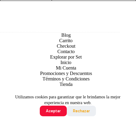
Blog
Carrito
Checkout
Contacto
Explorar por Set
Inicio
Mi Cuenta
Promociones y Descuentos
Términos y Condiciones
Tienda
Utilizamos cookies para garantizar que le brindamos la mejor
experiencia en nuestra web.
Aceptar
Rechazar
Todo contenido original es sujeto de Copyright © 2026 TCG
Colombia
©2024 Pokémon. ©1995 - 2024 Nintendo/Creatures
Inc./GAME FREAK inc. TM, ®Nintendo.