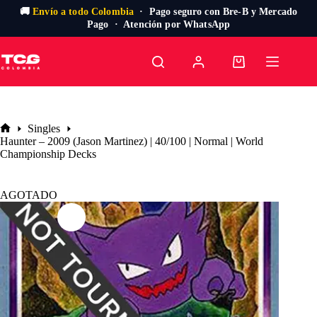
🚚
Envío a todo Colombia
· Pago seguro con Bre-B y Mercado
Pago · Atención por WhatsApp
Saltar
al
Carro
contenido
de
compra
Singles
Inicio
Haunter – 2009 (Jason Martinez) | 40/100 | Normal | World
Championship Decks
AGOTADO