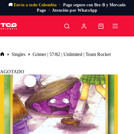
🚚
Envío a todo Colombia
· Pago seguro con Bre-B y Mercado
Pago · Atención por WhatsApp
Saltar
al
Carro
contenido
de
compra
Singles
Grimer | 57/82 | Unlimited | Team Rocket
Inicio
AGOTADO