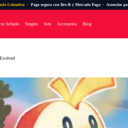
todo Colombia
· Pago seguro con Bre-B y Mercado Pago · Atención p
to Sellado
Singles
Sets
Accesorios
Blog
 Evolved