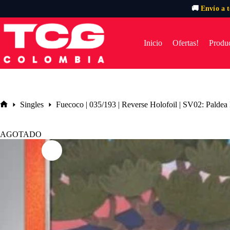
🚚
Envío a 
Saltar
al
contenido
Inicio
Ofertas!
Produc
Singles
Fuecoco | 035/193 | Reverse Holofoil | SV02: Paldea
Inicio
AGOTADO