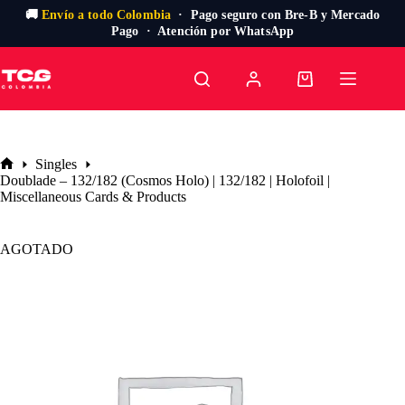
🚚
Envío a todo Colombia
· Pago seguro con Bre-B y Mercado
Pago · Atención por WhatsApp
Saltar
al
Carro
contenido
de
compra
Singles
Inicio
Doublade – 132/182 (Cosmos Holo) | 132/182 | Holofoil |
Miscellaneous Cards & Products
AGOTADO