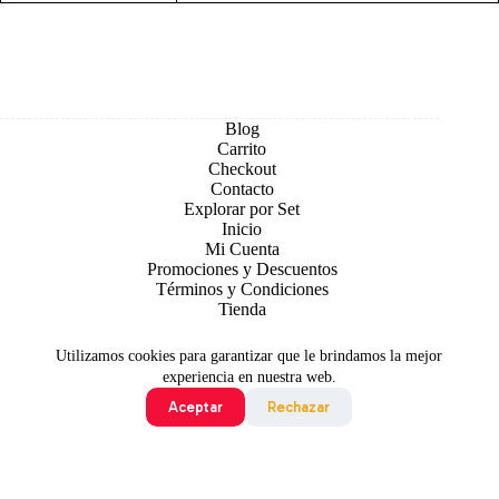
Blog
Carrito
Checkout
Contacto
Explorar por Set
Inicio
Mi Cuenta
Promociones y Descuentos
Términos y Condiciones
Tienda
Utilizamos cookies para garantizar que le brindamos la mejor
experiencia en nuestra web.
Aceptar
Rechazar
Todo contenido original es sujeto de Copyright © 2026 TCG
Colombia
©2024 Pokémon. ©1995 - 2024 Nintendo/Creatures
Inc./GAME FREAK inc. TM, ®Nintendo.