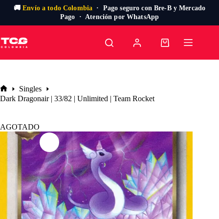
🚚
Envío a todo Colombia
· Pago seguro con Bre-B y Mercado
Pago · Atención por WhatsApp
Saltar
al
Carro
contenido
de
compra
Singles
Inicio
Dark Dragonair | 33/82 | Unlimited | Team Rocket
AGOTADO