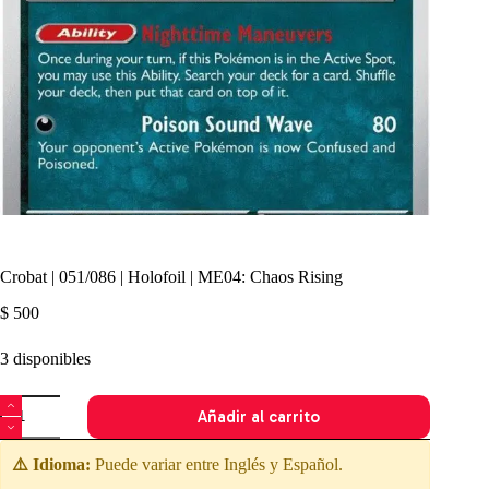
Crobat | 051/086 | Holofoil | ME04: Chaos Rising
$
500
3 disponibles
Crobat
Añadir al carrito
|
051/086
|
⚠️ Idioma:
Puede variar entre Inglés y Español.
Holofoil