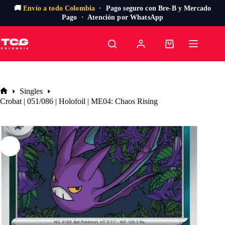
🚚
Envío a todo Colombia
· Pago seguro con Bre-B y Mercado
Pago · Atención por WhatsApp
Saltar
al
Carro
contenido
de
compra
Singles
Inicio
Crobat | 051/086 | Holofoil | ME04: Chaos Rising