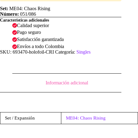
|
ME04:
Set:
ME04: Chaos Rising
Chaos
Número:
051/086
Rising
Características adicionales
cantidad
Calidad superior
Pago seguro
Satisfacción garantizada
Envíos a todo Colombia
SKU:
693470-holofoil-CRI
Categoría:
Singles
Información adicional
Set / Expansión
ME04: Chaos Rising