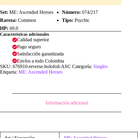
Set:
ME: Ascended Heroes
Número:
074/217
Rareza:
Common
Tipo:
Psychic
HP:
60.0
Características adicionales
Calidad superior
Pago seguro
Satisfacción garantizada
Envíos a todo Colombia
SKU:
676910-reverse-holofoil-ASC
Categoría:
Singles
Etiqueta:
ME: Ascended Heroes
Información adicional
Set / Expansión
ME: Ascended Heroes