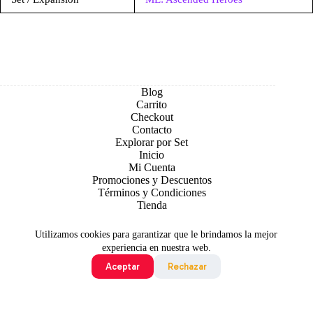
Blog
Carrito
Checkout
Contacto
Explorar por Set
Inicio
Mi Cuenta
Promociones y Descuentos
Términos y Condiciones
Tienda
Utilizamos cookies para garantizar que le brindamos la mejor
experiencia en nuestra web.
Aceptar
Rechazar
Todo contenido original es sujeto de Copyright © 2026 TCG
Colombia
©2024 Pokémon. ©1995 - 2024 Nintendo/Creatures