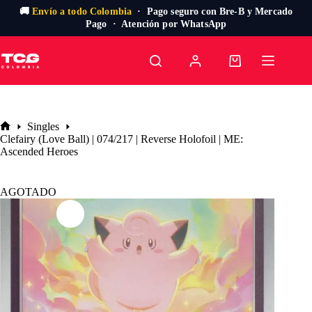
🚚
Envío a todo Colombia
· Pago seguro con Bre-B y Mercado
Pago · Atención por WhatsApp
Saltar
al
Carro
contenido
de
compra
Singles
Inicio
Clefairy (Love Ball) | 074/217 | Reverse Holofoil | ME:
Ascended Heroes
AGOTADO