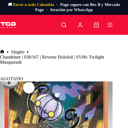
🚚
Envío a todo Colombia
· Pago seguro con Bre-B y Mercado
Pago · Atención por WhatsApp
Saltar
al
Carro
contenido
de
compra
Singles
Inicio
Chandelure | 038/167 | Reverse Holofoil | SV06: Twilight
Masquerade
AGOTADO