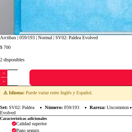
Arctibax | 059/193 | Normal | SV02: Paldea Evolved
$
700
2 disponibles
Arctibax
|
059/193
|
Normal
⚠️ Idioma:
Puede variar entre Inglés y Español.
|
SV02:
Paldea
Set:
SV02: Paldea
Número:
059/193
Rareza:
Uncommon
Evolved
Evolved
cantidad
Características adicionales
Calidad superior
Pago seguro