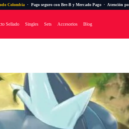
todo Colombia
· Pago seguro con Bre-B y Mercado Pago · Atención p
to Sellado
Singles
Sets
Accesorios
Blog