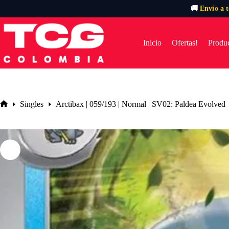
🚚
Envío a 
Saltar
al
contenido
Inicio
Ofertas!
Produc
Singles
Arctibax | 059/193 | Normal | SV02: Paldea Evolved
Inicio