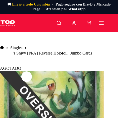
🚚
Envío a todo Colombia
· Pago seguro con Bre-B y Mercado
Pago · Atención por WhatsApp
Saltar
al
Carro
contenido
de
compra
Singles
Inicio
______’s Snivy | N/A | Reverse Holofoil | Jumbo Cards
AGOTADO