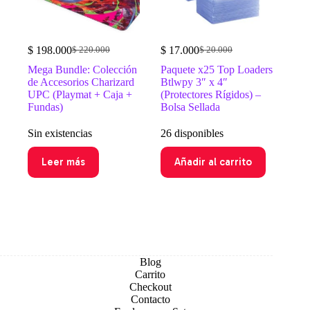
$
198.000
$
17.000
$
220.000
$
20.000
El
El
El
El
precio
precio
precio
precio
Mega Bundle: Colección
Paquete x25 Top Loaders
original
actual
original
actual
de Accesorios Charizard
Btlwpy 3″ x 4″
era:
es:
era:
es:
UPC (Playmat + Caja +
(Protectores Rígidos) –
$ 220.000.
$ 198.000.
$ 20.000.
$ 17.000.
Fundas)
Bolsa Sellada
Sin existencias
26 disponibles
Leer más
Añadir al carrito
Blog
Carrito
Checkout
Contacto