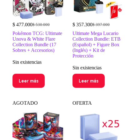
$
477.000
$
357.300
$
530.000
$
397.000
El
El
El
El
precio
precio
precio
precio
Pokémon TCG: Ultimate
Ultimate Mega Lucario
original
actual
original
actual
Unova & White Flare
Collection Bundle: ETB
era:
es:
era:
es:
Collection Bundle (17
(Español) + Figure Box
$ 530.000.
$ 477.000.
$ 397.000.
$ 357.300.
Sobres + Accesorios)
(Inglés) + Kit de
Protección
Sin existencias
Sin existencias
Leer más
Leer más
AGOTADO
OFERTA