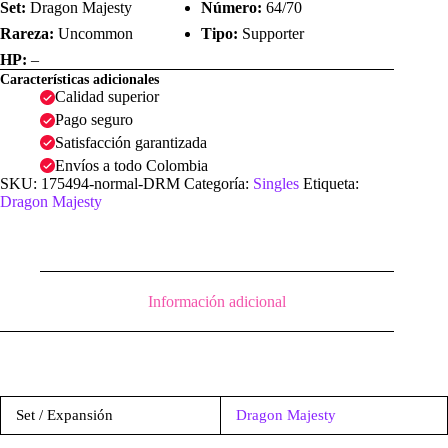
Dragon
Set:
Dragon Majesty
Número:
64/70
Majesty
Rareza:
Uncommon
Tipo:
Supporter
cantidad
HP:
–
Características adicionales
Calidad superior
Pago seguro
Satisfacción garantizada
Envíos a todo Colombia
SKU:
175494-normal-DRM
Categoría:
Singles
Etiqueta:
Dragon Majesty
Información adicional
Set / Expansión
Dragon Majesty