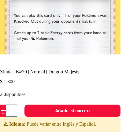
Zinnia | 64/70 | Normal | Dragon Majesty
$
1.300
2 disponibles
Zinnia
Añadir al carrito
|
64/70
|
⚠️ Idioma:
Puede variar entre Inglés y Español.
Normal
|