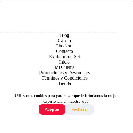
Blog
Carrito
Checkout
Contacto
Explorar por Set
Inicio
Mi Cuenta
Promociones y Descuentos
Términos y Condiciones
Tienda
Utilizamos cookies para garantizar que le brindamos la mejor
experiencia en nuestra web.
Aceptar
Rechazar
Todo contenido original es sujeto de Copyright © 2026 TCG
Colombia
©2024 Pokémon. ©1995 - 2024 Nintendo/Creatures