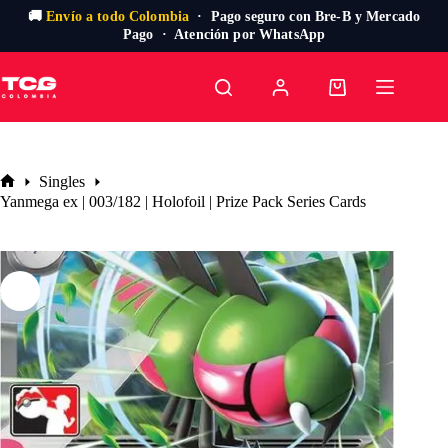
🚚
Envío a todo Colombia
· Pago seguro con Bre-B y Mercado
Pago · Atención por WhatsApp
Saltar
al
Carro
contenido
de
compra
Singles
Inicio
Yanmega ex | 003/182 | Holofoil | Prize Pack Series Cards