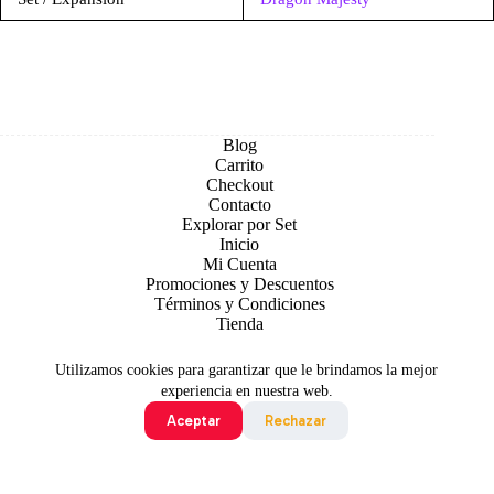
Blog
Carrito
Checkout
Contacto
Explorar por Set
Inicio
Mi Cuenta
Promociones y Descuentos
Términos y Condiciones
Tienda
Utilizamos cookies para garantizar que le brindamos la mejor
experiencia en nuestra web.
Aceptar
Rechazar
Todo contenido original es sujeto de Copyright © 2026 TCG
Colombia
©2024 Pokémon. ©1995 - 2024 Nintendo/Creatures