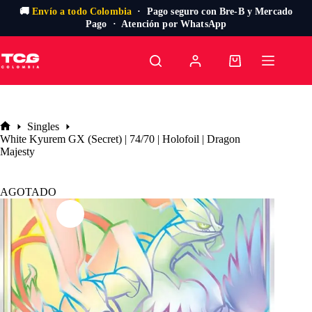
🚚
Envío a todo Colombia
· Pago seguro con Bre-B y Mercado
Pago · Atención por WhatsApp
Saltar
al
Carro
contenido
de
compra
Singles
Inicio
White Kyurem GX (Secret) | 74/70 | Holofoil | Dragon
Majesty
AGOTADO