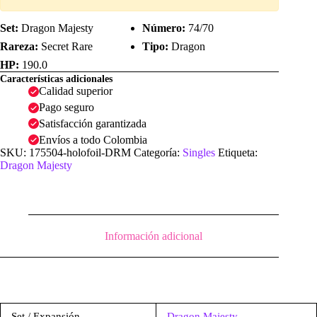
Set:
Dragon Majesty
Número:
74/70
Rareza:
Secret Rare
Tipo:
Dragon
HP:
190.0
Características adicionales
Calidad superior
Pago seguro
Satisfacción garantizada
Envíos a todo Colombia
SKU:
175504-holofoil-DRM
Categoría:
Singles
Etiqueta:
Dragon Majesty
Información adicional
Set / Expansión
Dragon Majesty