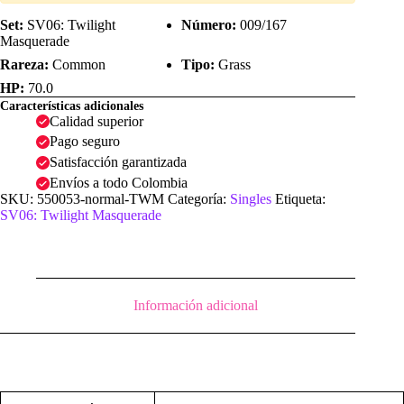
Set:
SV06: Twilight
Número:
009/167
Masquerade
Rareza:
Common
Tipo:
Grass
HP:
70.0
Características adicionales
Calidad superior
Pago seguro
Satisfacción garantizada
Envíos a todo Colombia
SKU:
550053-normal-TWM
Categoría:
Singles
Etiqueta:
SV06: Twilight Masquerade
Información adicional