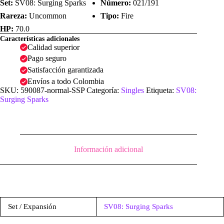
Set:
SV08: Surging Sparks
Número:
021/191
Rareza:
Uncommon
Tipo:
Fire
HP:
70.0
Características adicionales
Calidad superior
Pago seguro
Satisfacción garantizada
Envíos a todo Colombia
SKU:
590087-normal-SSP
Categoría:
Singles
Etiqueta:
SV08:
Surging Sparks
Información adicional
Set / Expansión
SV08: Surging Sparks