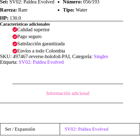
Set:
SV02: Paldea Evolved
Número:
056/193
Rareza:
Rare
Tipo:
Water
HP:
130.0
Características adicionales
Calidad superior
Pago seguro
Satisfacción garantizada
Envíos a todo Colombia
SKU:
497467-reverse-holofoil-PAL
Categoría:
Singles
Etiqueta:
SV02: Paldea Evolved
Información adicional
Set / Expansión
SV02: Paldea Evolved