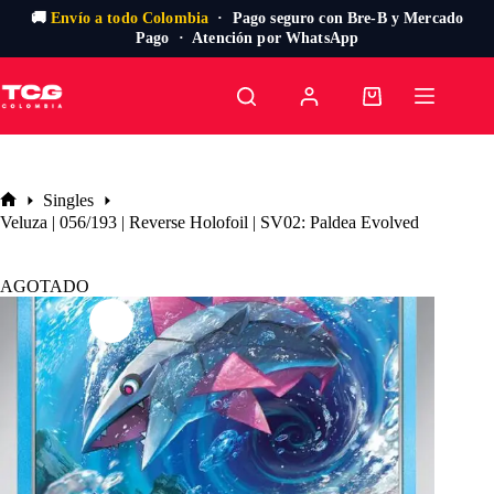
🚚
Envío a todo Colombia
· Pago seguro con Bre-B y Mercado
Pago · Atención por WhatsApp
Saltar
al
Carro
contenido
de
compra
Singles
Inicio
Veluza | 056/193 | Reverse Holofoil | SV02: Paldea Evolved
AGOTADO