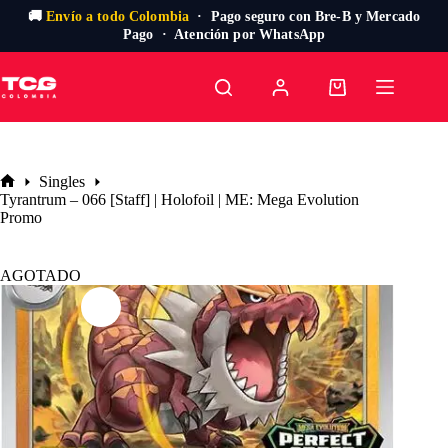
🚚
Envío a todo Colombia
· Pago seguro con Bre-B y Mercado
Pago · Atención por WhatsApp
Saltar
al
Carro
contenido
de
compra
Singles
Inicio
Tyrantrum – 066 [Staff] | Holofoil | ME: Mega Evolution
Promo
AGOTADO