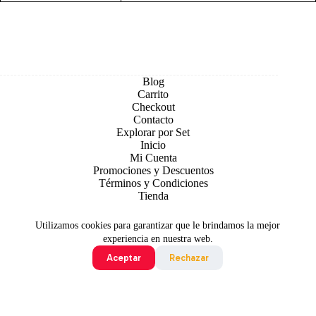
Blog
Carrito
Checkout
Contacto
Explorar por Set
Inicio
Mi Cuenta
Promociones y Descuentos
Términos y Condiciones
Tienda
Utilizamos cookies para garantizar que le brindamos la mejor
experiencia en nuestra web.
Aceptar
Rechazar
Todo contenido original es sujeto de Copyright © 2026 TCG
Colombia
©2024 Pokémon. ©1995 - 2024 Nintendo/Creatures
Inc./GAME FREAK inc. TM, ®Nintendo.