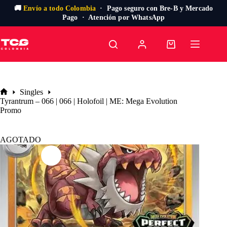
🚚
Envío a todo Colombia
· Pago seguro con Bre-B y Mercado
Pago · Atención por WhatsApp
Saltar
al
Carro
contenido
de
compra
Singles
Inicio
Tyrantrum – 066 | 066 | Holofoil | ME: Mega Evolution
Promo
AGOTADO