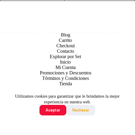
Blog
Carrito
Checkout
Contacto
Explorar por Set
Inicio
Mi Cuenta
Promociones y Descuentos
Términos y Condiciones
Tienda
Utilizamos cookies para garantizar que le brindamos la mejor
experiencia en nuestra web.
Aceptar
Rechazar
Todo contenido original es sujeto de Copyright © 2026 TCG
Colombia
©2024 Pokémon. ©1995 - 2024 Nintendo/Creatures
Inc./GAME FREAK inc. TM, ®Nintendo.