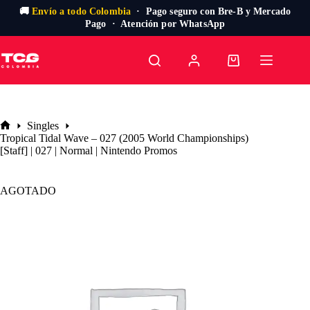
🚚
Envío a todo Colombia
· Pago seguro con Bre-B y Mercado
Pago · Atención por WhatsApp
Saltar
al
Carro
contenido
de
compra
Singles
Inicio
Tropical Tidal Wave – 027 (2005 World Championships)
[Staff] | 027 | Normal | Nintendo Promos
AGOTADO