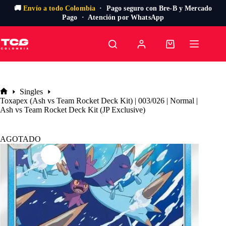
🚚
Envío a todo Colombia
· Pago seguro con Bre-B y Mercado
Pago · Atención por WhatsApp
Saltar
al
Carro
contenido
de
compra
Singles
Inicio
Toxapex (Ash vs Team Rocket Deck Kit) | 003/026 | Normal |
Ash vs Team Rocket Deck Kit (JP Exclusive)
AGOTADO