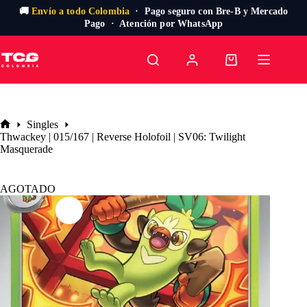
🚚
Envío a todo Colombia
· Pago seguro con Bre-B y Mercado
Pago · Atención por WhatsApp
Saltar
al
Carro
contenido
de
compra
Singles
Inicio
Thwackey | 015/167 | Reverse Holofoil | SV06: Twilight
Masquerade
AGOTADO