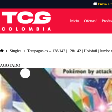
🚚
Envío a 
Saltar
al
contenido
Inicio
Ofertas!
Produc
Singles
Terapagos ex – 128/142 | 128/142 | Holofoil | Jumbo
Inicio
AGOTADO