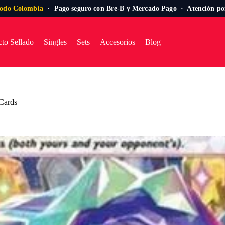
todo Colombia
· Pago seguro con Bre-B y Mercado Pago · Atención p
to Sellado
Singles
Sets
Accesorios
Blog
 Cards