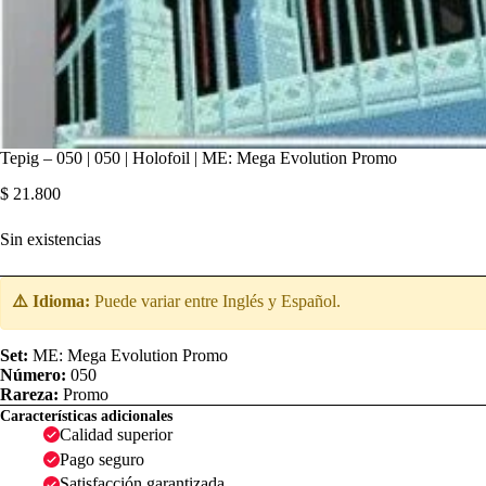
Tepig – 050 | 050 | Holofoil | ME: Mega Evolution Promo
$
21.800
Sin existencias
⚠️ Idioma:
Puede variar entre Inglés y Español.
Set:
ME: Mega Evolution Promo
Número:
050
Rareza:
Promo
Características adicionales
Calidad superior
Pago seguro
Satisfacción garantizada