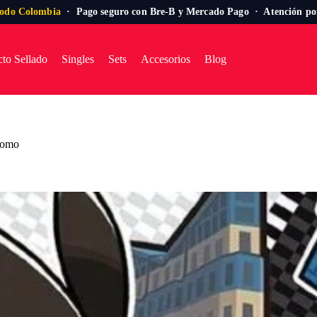
todo Colombia
· Pago seguro con Bre-B y Mercado Pago · Atención p
to Sellado
Singles
Sets
Accesorios
Blog
Promo