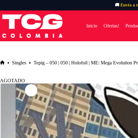
🚚
Envío a 
Saltar
al
contenido
Inicio
Ofertas!
Produc
Singles
Tepig – 050 | 050 | Holofoil | ME: Mega Evolution 
Inicio
AGOTADO