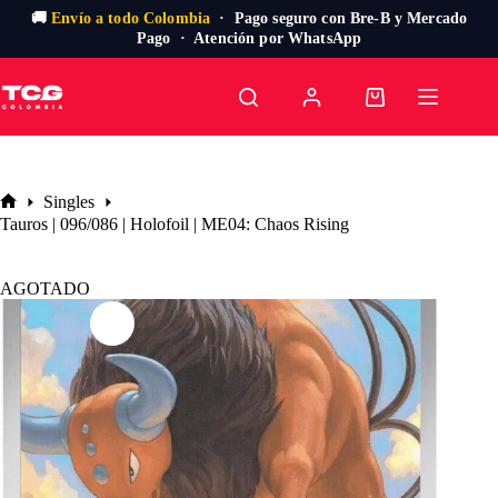
🚚
Envío a todo Colombia
· Pago seguro con Bre-B y Mercado
Pago · Atención por WhatsApp
Saltar
al
Carro
contenido
de
compra
Singles
Inicio
Tauros | 096/086 | Holofoil | ME04: Chaos Rising
AGOTADO