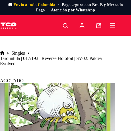
🚚
Envío a todo Colombia
· Pago seguro con Bre-B y Mercado
Pago · Atención por WhatsApp
Saltar
al
Carro
contenido
de
compra
Singles
Inicio
Tarountula | 017/193 | Reverse Holofoil | SV02: Paldea
Evolved
AGOTADO