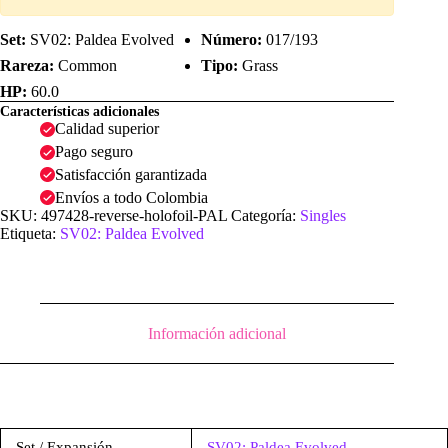
Set:
SV02: Paldea Evolved
Número:
017/193
Rareza:
Common
Tipo:
Grass
HP:
60.0
Características adicionales
Calidad superior
Pago seguro
Satisfacción garantizada
Envíos a todo Colombia
SKU:
497428-reverse-holofoil-PAL
Categoría:
Singles
Etiqueta:
SV02: Paldea Evolved
Información adicional
Set / Expansión
SV02: Paldea Evolved