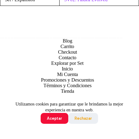
Blog
Carrito
Checkout
Contacto
Explorar por Set
Inicio
Mi Cuenta
Promociones y Descuentos
Términos y Condiciones
Tienda
Utilizamos cookies para garantizar que le brindamos la mejor
experiencia en nuestra web.
Aceptar
Rechazar
Todo contenido original es sujeto de Copyright © 2026 TCG
Colombia
©2024 Pokémon. ©1995 - 2024 Nintendo/Creatures