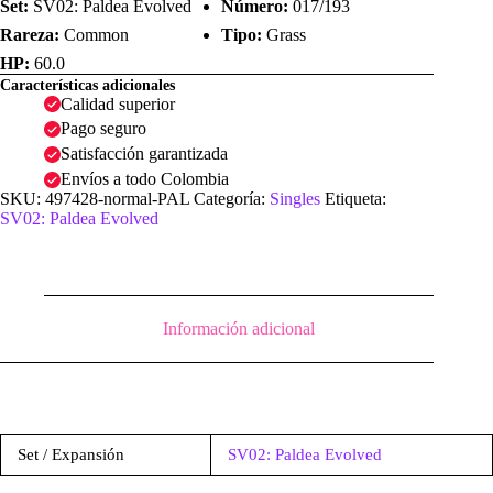
Set:
SV02: Paldea Evolved
Número:
017/193
Rareza:
Common
Tipo:
Grass
HP:
60.0
Características adicionales
Calidad superior
Pago seguro
Satisfacción garantizada
Envíos a todo Colombia
SKU:
497428-normal-PAL
Categoría:
Singles
Etiqueta:
SV02: Paldea Evolved
Información adicional
Set / Expansión
SV02: Paldea Evolved