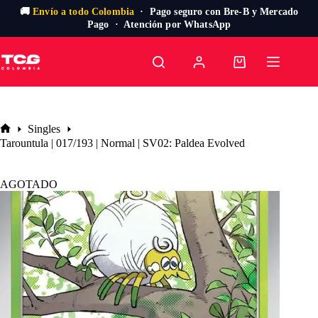
🚚
Envío a todo Colombia
· Pago seguro con Bre-B y Mercado
Pago · Atención por WhatsApp
Saltar
al
Carro
contenido
de
compra
Singles
Inicio
Tarountula | 017/193 | Normal | SV02: Paldea Evolved
AGOTADO