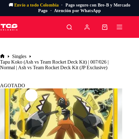
🚚
Envío a todo Colombia
· Pago seguro con Bre-B y Mercado
Pago · Atención por WhatsApp
Saltar
al
Carro
contenido
de
compra
Singles
Inicio
Tapu Koko (Ash vs Team Rocket Deck Kit) | 007/026 |
Normal | Ash vs Team Rocket Deck Kit (JP Exclusive)
AGOTADO