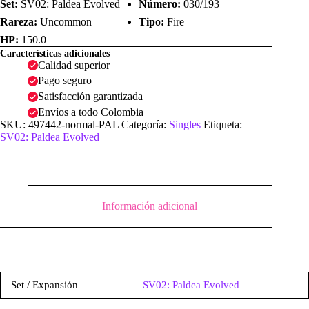
Set:
SV02: Paldea Evolved
Número:
030/193
Rareza:
Uncommon
Tipo:
Fire
HP:
150.0
Características adicionales
Calidad superior
Pago seguro
Satisfacción garantizada
Envíos a todo Colombia
SKU:
497442-normal-PAL
Categoría:
Singles
Etiqueta:
SV02: Paldea Evolved
Información adicional
Set / Expansión
SV02: Paldea Evolved