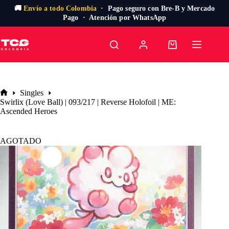
🚚
Envío a todo Colombia
· Pago seguro con Bre-B y Mercado
Pago · Atención por WhatsApp
Saltar
al
Carro
contenido
de
compra
Singles
Inicio
Swirlix (Love Ball) | 093/217 | Reverse Holofoil | ME:
Ascended Heroes
AGOTADO