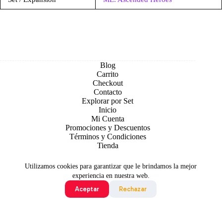
Blog
Carrito
Checkout
Contacto
Explorar por Set
Inicio
Mi Cuenta
Promociones y Descuentos
Términos y Condiciones
Tienda
Utilizamos cookies para garantizar que le brindamos la mejor
experiencia en nuestra web.
Aceptar
Rechazar
Todo contenido original es sujeto de Copyright © 2026 TCG
Colombia
©2024 Pokémon. ©1995 - 2024 Nintendo/Creatures