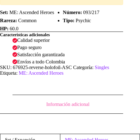
Set:
ME: Ascended Heroes
Número:
093/217
Rareza:
Common
Tipo:
Psychic
HP:
60.0
Características adicionales
Calidad superior
Pago seguro
Satisfacción garantizada
Envíos a todo Colombia
SKU:
676925-reverse-holofoil-ASC
Categoría:
Singles
Etiqueta:
ME: Ascended Heroes
Información adicional
Set / Expansión
ME: Ascended Heroes