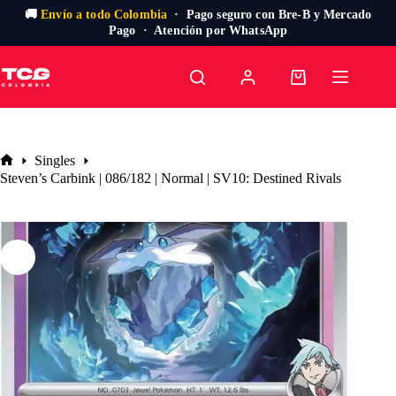
🚚
Envío a todo Colombia
· Pago seguro con Bre-B y Mercado
Pago · Atención por WhatsApp
Saltar
al
Carro
contenido
de
compra
Singles
Inicio
Steven’s Carbink | 086/182 | Normal | SV10: Destined Rivals