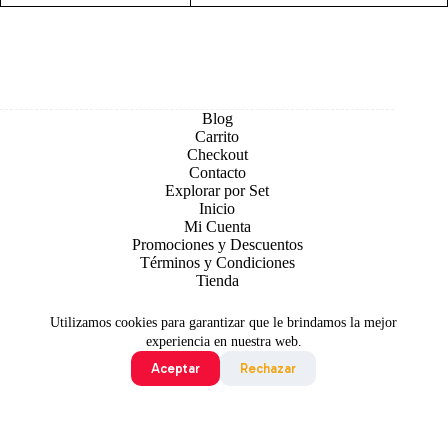
Blog
Carrito
Checkout
Contacto
Explorar por Set
Inicio
Mi Cuenta
Promociones y Descuentos
Términos y Condiciones
Tienda
Utilizamos cookies para garantizar que le brindamos la mejor
experiencia en nuestra web.
Aceptar
Rechazar
Todo contenido original es sujeto de Copyright © 2026 TCG
Colombia
©2024 Pokémon. ©1995 - 2024 Nintendo/Creatures