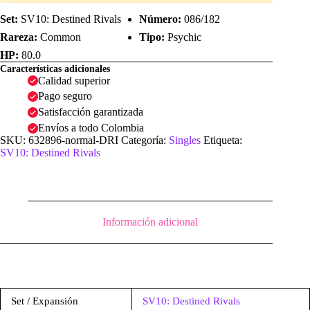
Normal
|
Set:
SV10: Destined Rivals
Número:
086/182
SV10:
Rareza:
Common
Tipo:
Psychic
Destined
Rivals
HP:
80.0
cantidad
Características adicionales
Calidad superior
Pago seguro
Satisfacción garantizada
Envíos a todo Colombia
SKU:
632896-normal-DRI
Categoría:
Singles
Etiqueta:
SV10: Destined Rivals
Información adicional
Set / Expansión
SV10: Destined Rivals