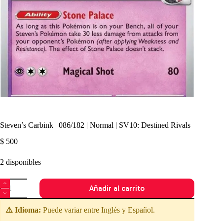
Steven’s Carbink | 086/182 | Normal | SV10: Destined Rivals
$
500
2 disponibles
Steven's
Añadir al carrito
Carbink
|
086/182
⚠️ Idioma:
Puede variar entre Inglés y Español.
|